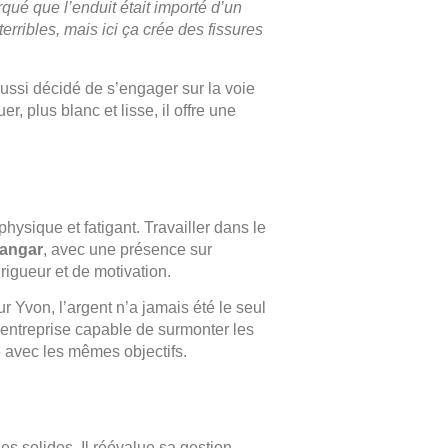
rqué que l’enduit était importé d’un
terribles, mais ici ça crée des fissures
ussi décidé de s’engager sur la voie
er, plus blanc et lisse, il offre une
hysique et fatigant. Travailler dans le
hangar
, avec une présence sur
igueur et de motivation.
ur Yvon, l’argent n’a jamais été le seul
une entreprise capable de surmonter les
15 avec les mêmes objectifs.
s solides. Il réévalue sa gestion