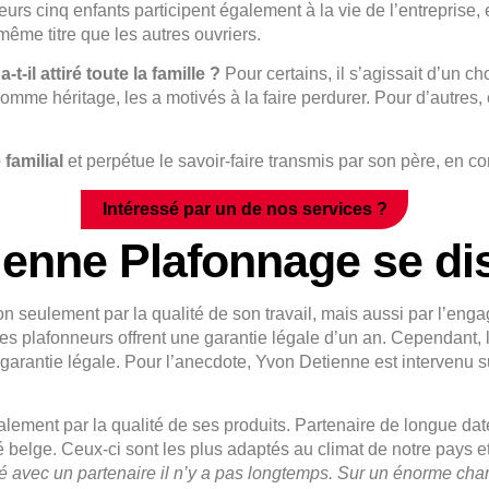
eurs
cinq enfants participent également à la vie de l’entreprise,
u même titre que les autres ouvriers.
-il attiré toute la famille ?
Pour certains, il s’agissait d’un ch
mme héritage, les a motivés à la faire perdurer. Pour d’autres, 
 familial
et perpétue le savoir-faire transmis par son père, en 
Intéressé par un de nos services ?
enne Plafonnage se dis
seulement par la qualité de son travail, mais aussi par l’en
es plafonneurs offrent une garantie légale d’un an. Cependant, l
arantie légale. Pour l’anecdote, Yvon Detienne est intervenu s
ement par la qualité de ses produits. Partenaire de longue date 
 belge. Ceux-ci sont les plus adaptés au climat de notre pays et 
lé avec un partenaire il n’y a pas longtemps. Sur un énorme chan