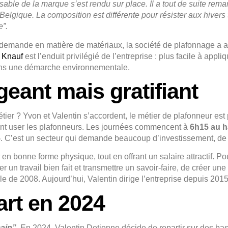
sable de la marque s’est rendu sur place. Il a tout de suite rema
 Belgique. La composition est différente pour résister aux hivers 
e”.
a demande en matière de matériaux, la société de plafonnage a a
e Knauf
est l’enduit privilégié de l’entreprise : plus facile à appliqu
t dans une démarche environnementale.
geant mais gratifiant
er ? Yvon et Valentin s’accordent, le métier de plafonneur est p
ment user les plafonneurs. Les journées commencent à
6h15 au 
5
. C’est un secteur qui demande beaucoup d’investissement, de r
en bonne forme physique, tout en offrant un salaire attractif. Po
iser un travail bien fait et transmettre un savoir-faire, de créer 
le de 2008. Aujourd’hui, Valentin dirige l’entreprise depuis 20
rt en 2024
main”
.
En 2024, Valentin Detienne décide de repartir sur des base