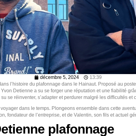
décembre 5, 2024
13:39
dans l’histoire du plafonnage dans le Hainaut. Proposé au post
, Yvon Detienne a su se forger une réputation et une fiabilité gr
 su se réinventer, s’adapter et perdurer malgré les difficultés et
voyager dans le temps. Plongeons ensemble dans cette aventur
n, fondateur de l’entreprise, et de Valentin, son fils et actuel gé
Detienne plafonnage